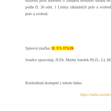
stížnosti proti usnesení o zahájení trestního stíhání
podle čl. 36 odst. 1 Listiny základních práv a svobo
práv a svobod.
Spisová značka:
II
.
ÚS 375/26
Soudce zpravodaj: JUDr. Martin Smolek Ph.D., LL.M
Rozhodnutí dostupné z tohoto linku:
https://nalus.usou