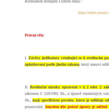
Rozhodnutí dostupné z tohoto linku: ¨
https://nalus.usoud
Právní věty
:
I.
Závěry judikatury vztahující se k restitucím p
uplatňované podle jiného zákona
, který stanoví odli
II.
Restituční nároky upravené v § 2 odst
.
2 zák
zákonem č. 229/1991 Sb., o úpravě vlastnických vz
Sb.,
mají specifickou povahu
,
která je odlišuje o
posuzování.
Smyslem této právní úpravy je odčinit