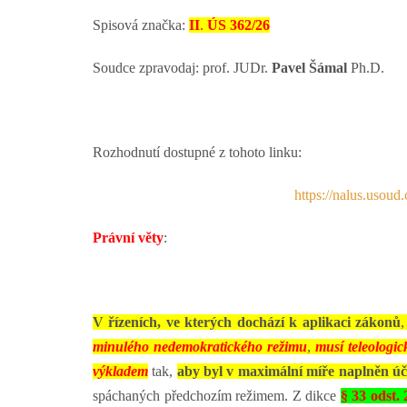
Spisová značka:
II
.
ÚS 362/26
Soudce zpravodaj: prof. JUDr.
Pavel Šámal
Ph.D.
Rozhodnutí dostupné z tohoto linku:
https://nalus.usou
Právní věty
:
V řízeních, ve kterých dochází k aplikaci zákonů
minulého
nedemokratického režimu
,
musí teleologi
výkladem
tak,
aby byl v maximální míře naplněn úče
spáchaných předchozím režimem. Z dikce
§ 33 odst.