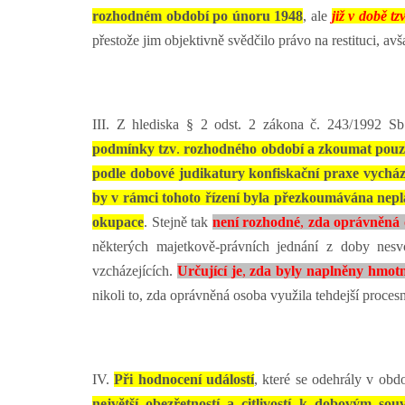
rozhodném období po únoru 1948
, ale
již v době tz
přestože jim objektivně svědčilo právo na restituci, a
III. Z hlediska § 2 odst. 2 zákona č. 243/1992 S
podmínky tzv
.
rozhodného období a zkoumat pouze
podle dobové judikatury konfiskační praxe vychá
by v rámci tohoto řízení byla přezkoumávána nepl
okupace
. Stejně tak
není rozhodné
,
zda oprávněná 
některých majetkově-právních jednání z doby nesv
vzcházejících.
Určující je
,
zda byly naplněny hmotn
nikoli to, zda oprávněná osoba využila tehdejší procesn
IV.
Při hodnocení událostí
, které se odehrály v obd
největší obezřetností a citlivostí k dobovým souv