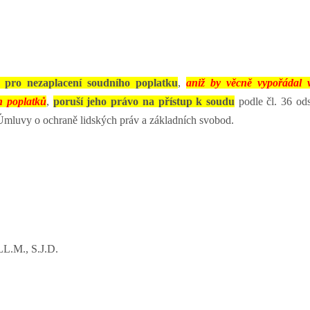
 pro nezaplacení soudního poplatku
,
aniž by věcně vypořádal 
h poplatků
,
poruší jeho právo na přístup k soudu
podle čl. 36 ods
1 Úmluvy o ochraně lidských práv a základních svobod.
LL.M., S.J.D.