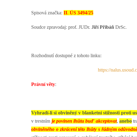
Spisová značka:
II
.
ÚS 3494/25
Soudce zpravodaj: prof. JUDr.
Jiří Přibáň
DrSc.
Rozhodnutí dostupné z tohoto linku:
https://nalus.usoud
Právní věty
:
Vyhradí-li si obviněný v blanketní stížnosti proti u
v trestním
je povinen lhůtu buď akceptovat
,
anebo
t
obviněného o zkrácení této lhůty s řádným odůvodn