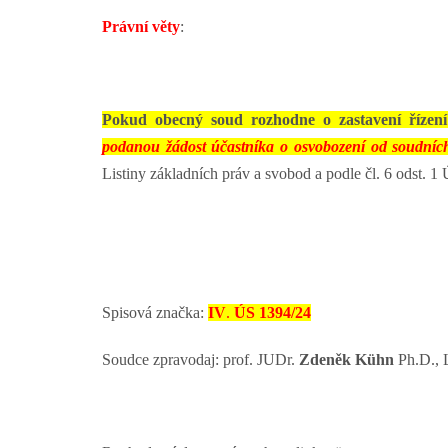
Právní věty
:
Pokud obecný soud rozhodne o zastavení řízení
podanou žádost účastníka o osvobození od soudníc
Listiny základních práv a svobod a podle čl. 6 odst. 
Spisová značka:
IV
.
ÚS 1394/24
Soudce zpravodaj: prof. JUDr.
Zdeněk Kühn
Ph.D., 