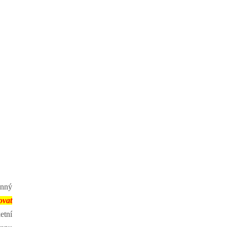
inný
ovat
etní