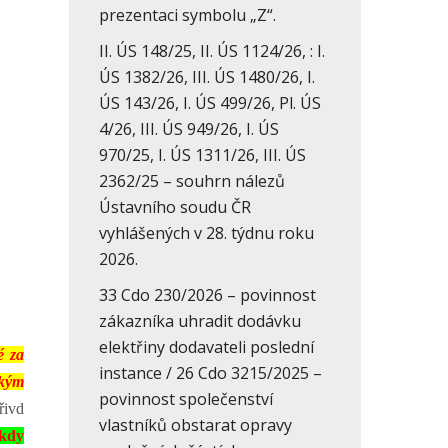
prezentaci symbolu „Z“.
II. ÚS 148/25, II. ÚS 1124/26, : I.
ÚS 1382/26, III. ÚS 1480/26, I.
ÚS 143/26, I. ÚS 499/26, Pl. ÚS
4/26, III. ÚS 949/26, I. ÚS
970/25, I. ÚS 1311/26, III. ÚS
2362/25 – souhrn nálezů
Ústavního soudu ČR
vyhlášených v 28. týdnu roku
2026.
33 Cdo 230/2026 – povinnost
zákazníka uhradit dodávku
elektřiny dodavateli poslední
é za
instance / 26 Cdo 3215/2025 –
ckým
povinnost společenství
řivd
vlastníků obstarat opravy
kdy