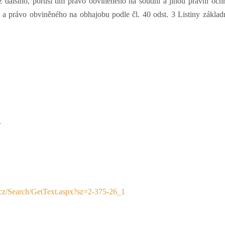
 bez dalšího, poruší tím právo obviněného na soudní a jinou právní och
d a právo obviněného na obhajobu podle čl. 40 odst. 3 Listiny základ
.
d.cz/Search/GetText.aspx?sz=2-375-26_1