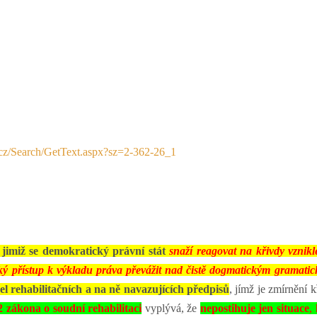
d.cz/Search/GetText.aspx?sz=2-362-26_1
,
jimiž se demokratický právní stát
snaží reagovat na křivdy vznikl
cký přístup k výkladu práva převážit nad čistě dogmatickým gramati
l rehabilitačních a na ně navazujících předpisů
, jímž je zmírnění k
 2 zákona o soudní rehabilitaci
vyplývá, že
nepostihuje jen situace
,