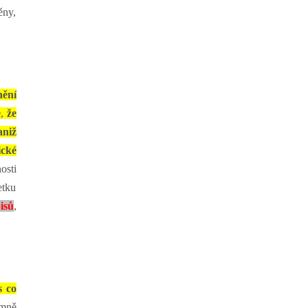
ěny,
nění
e
,
že
aniž
ické
nosti
etku
isů
,
s co
emně