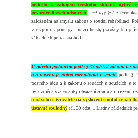
nedošlo k zahájení trestního stíhání, nýbrž v
nespravedlivých odsouzení
, což vyplývá z formulac
založeném na smyslu zákona o soudní rehabilitaci. Pok
v rozporu s principy spravedlnosti, porušily tím prá
základních práv a svobod.
U návrhu podaného podle § 33 odst
.
2 zákona o soud
a o návrhu je nutno rozhodnout v senátu
podle § 7
trestního řádu a k zákonu o soudech a soudcích, a t
byla změna systematiky obsazení soudů a omezení ro
o návrhu stěžovatele na vyslovení soudní rehabil
ústavně souladný
(čl. 38 odst. 1 Listiny základních p