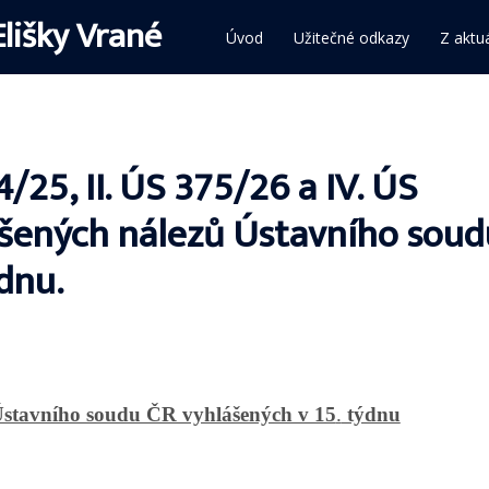
Elišky Vrané
Úvod
Užitečné odkazy
Z aktuá
4/25, II. ÚS 375/26 a IV. ÚS
ášených nálezů Ústavního soud
dnu.
Ústavního soudu ČR vyhlášených v 15
.
týdnu