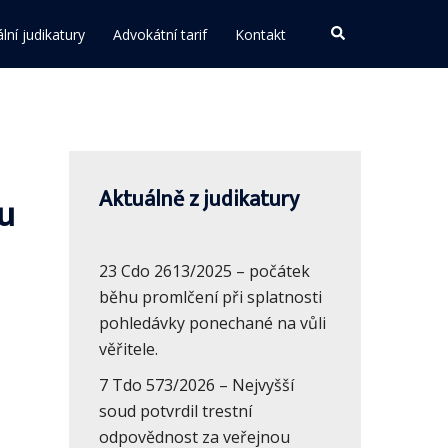
Search
lní judikatury
Advokátní tarif
Kontakt
Aktuálně z judikatury
u
23 Cdo 2613/2025 – počátek
běhu promlčení při splatnosti
pohledávky ponechané na vůli
věřitele.
7 Tdo 573/2026 – Nejvyšší
soud potvrdil trestní
odpovědnost za veřejnou