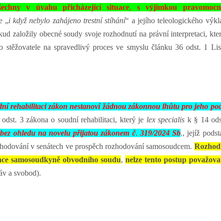
šechny v úvahu přicházející situace
,
s výjimkou pravomocn
e „
i když nebylo zahájeno trestní stíhání
“ a jejího teleologického výkl
ud založily obecné soudy svoje rozhodnutí na právní interpretaci, kter
vo stěžovatele na spravedlivý proces ve smyslu článku 36 odst. 1 Lis
ní rehabilitaci zákon nestanoví žádnou zákonnou lhůtu pro jeho po
 odst. 3 zákona o soudní rehabilitaci, který je
lex specialis
k § 14 ods
o
bez ohledu na novelu přijatou zákonem č
.
319/2024 Sb
., jejíž pods
zhodování v senátech ve prospěch rozhodování samosoudcem.
Rozhodl
itace samosoudkyně obvodního soudu
,
nelze tento postup považova
ráv a svobod).