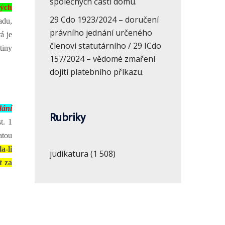
společných částí domu.
ých
29 Cdo 1923/2024 – doručení
adu,
právního jednání určeného
á je
členovi statutárního / 29 ICdo
tiny
157/2024 – vědomé zmaření
dojití platebního příkazu.
dání
Rubriky
t. 1
tatou
a-li
judikatura
(1 508)
t za