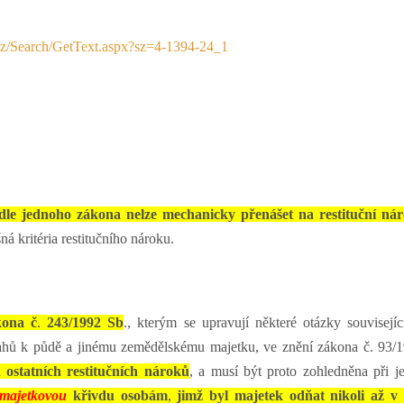
.cz/Search/GetText.aspx?sz=4-1394-24_1
odle jednoho zákona nelze mechanicky přenášet na restituční ná
šná kritéria restitučního nároku.
ona č
.
243/1992 Sb
., kterým se upravují některé otázky souvisejíc
tahů k půdě a jinému zemědělskému majetku, ve znění zákona č. 93/
d ostatních restitučních nároků
, a musí být proto zohledněna při je
 majetkovou
křivdu osobám
,
jimž byl majetek odňat nikoli až v 