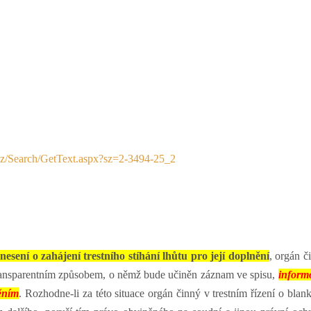
.cz/Search/GetText.aspx?sz=2-3494-25_2
snesení o zahájení trestního stíhání lhůtu pro její doplnění
, orgán č
ransparentním způsobem, o němž bude učiněn záznam ve spisu,
inform
ěním
. Rozhodne-li za této situace orgán činný v trestním řízení o blank