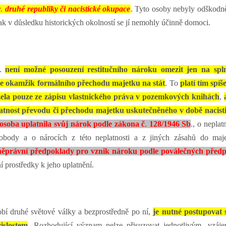
v
.
druhé republiky či nacistické okupace
. Tyto osoby nebyly odškodn
však v důsledku historických okolností se jí nemohly účinně domoci.
b.
není možné posouzení restitučního nároku omezit jen na spl
 okamžik formálního přechodu majetku na stát
. To
platí tím spíš
zela pouze ze zápisu vlastnického práva v pozemkových knihách
,
atnost převodu či přechodu majetku uskutečněného v době nacist
osoba uplatnila svůj nárok podle zákona č
.
128/1946 Sb
., o neplat
obody a o nárocích z této neplatnosti a z jiných zásahů do maj
ěprávní předpoklady pro vznik nároku podle poválečných předp
í prostředky k jeho uplatnění.
obí druhé světové války a bezprostředně po ní,
je nutné postupovat 
islostem
. Rozhodující význam nelze přisuzovat jednotlivým, vzáj