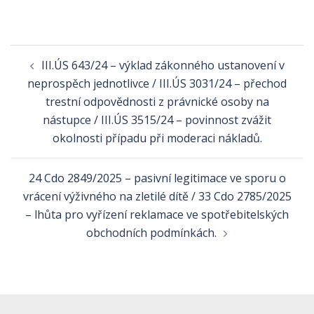
Post
III.ÚS 643/24 – výklad zákonného ustanovení v
navigation
neprospěch jednotlivce / III.ÚS 3031/24 – přechod
trestní odpovědnosti z právnické osoby na
nástupce / III.ÚS 3515/24 – povinnost zvážit
okolnosti případu při moderaci nákladů.
24 Cdo 2849/2025 – pasivní legitimace ve sporu o
vrácení výživného na zletilé dítě / 33 Cdo 2785/2025
– lhůta pro vyřízení reklamace ve spotřebitelských
obchodních podmínkách.