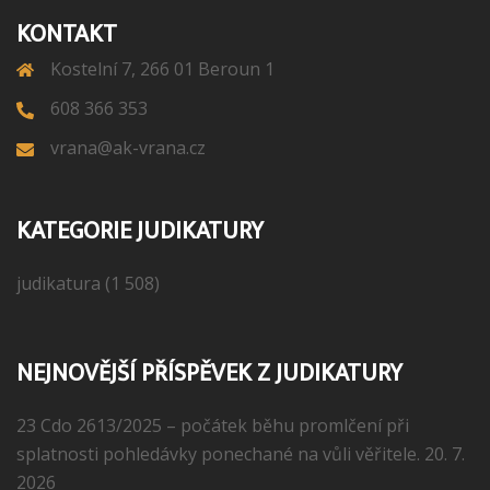
KONTAKT
Kostelní 7, 266 01 Beroun 1
608 366 353
vrana@ak-vrana.cz
KATEGORIE JUDIKATURY
judikatura
(1 508)
NEJNOVĚJŠÍ PŘÍSPĚVEK Z JUDIKATURY
23 Cdo 2613/2025 – počátek běhu promlčení při
splatnosti pohledávky ponechané na vůli věřitele.
20. 7.
2026